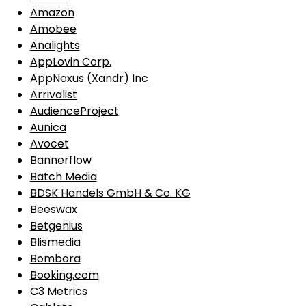
Amazon
Amobee
Analights
AppLovin Corp.
AppNexus (Xandr) Inc
Arrivalist
AudienceProject
Aunica
Avocet
Bannerflow
Batch Media
BDSK Handels GmbH & Co. KG
Beeswax
Betgenius
Blismedia
Bombora
Booking.com
C3 Metrics