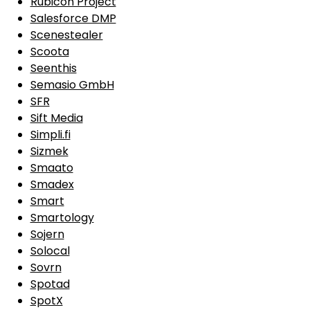
Rubicon Project
Salesforce DMP
Scenestealer
Scoota
Seenthis
Semasio GmbH
SFR
Sift Media
Simpli.fi
Sizmek
Smaato
Smadex
Smart
Smartology
Sojern
Solocal
Sovrn
Spotad
SpotX