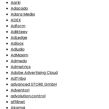
Aarki
Adacado
Adara Media
ADEX
Adform
Adikteev
AdLedge
Adloox
Adludio
AdMaxim
Admedo
Admetrics
Adobe Advertising Cloud
AdTriba
advanced STORE GmbH
Adventori
advolution.control
affilinet
Akamai