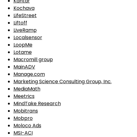
Kantar
Kochava
LifeStreet
Liftoff
LiveRamp
Localsensor
LoopMe
Lotame
Macromill group
MainADV
Manage.com
Marketing Science Consulting Group, Inc.
MediaMath
Meetrics
MindTake Research
Mobitrans
Mobpro
Moloco Ads
MSI-ACI