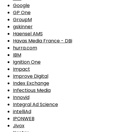
Google
GP One
GroupM
gskinner
Haensel AMS
Havas Media France - DBi
hurra.com
IBM
Ignition One
Impact
Improve Digital
Index Exchange
Infectious Media
Innovid
Integral Ad Science
intelliAd
IPONWEB
Jivox