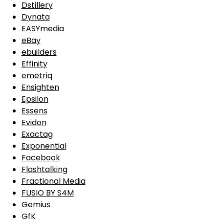
Dstillery
Dynata
EASYmedia
eBay
ebuilders
Effinity
emetriq
Ensighten
Epsilon
Essens
Evidon
Exactag
Exponential
Facebook
Flashtalking
Fractional Media
FUSIO BY S4M
Gemius
GfK