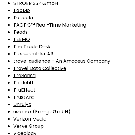
STRÖER SSP GmbH
TabMo
Taboola
TACTIC™ Real-Time Marketing
Teads
TEEMO
The Trade Desk
Tradedoubler AB
travel audience – An Amadeus Company
Travel Data Collective
TreSensa
TripleLift
TruEffect
TrustArc
UnrulyX
usemax (Emego GmbH)
Verizon Media
Verve Group
Videology