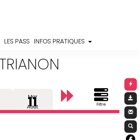
S
LES PASS
INFOS PRATIQUES
 TRIANON
Mar
11
Filtre
Aout