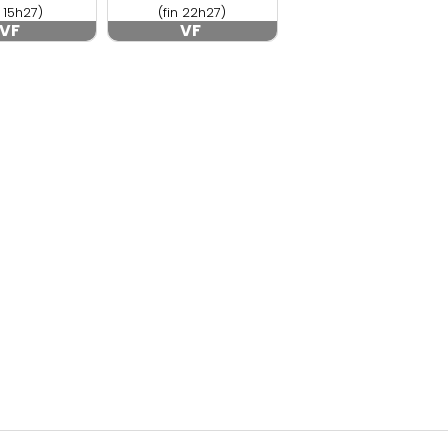
n 15h27)
(fin 22h27)
VF
VF