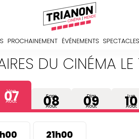
S
PROCHAINEMENT
ÉVÉNEMENTS
SPECTACLE
AIRES DU CINÉMA LE
07
Ven
08
Sam
09
Dim
10
Lun
Aout
Aout
Aout
Aout
4h00
21h00