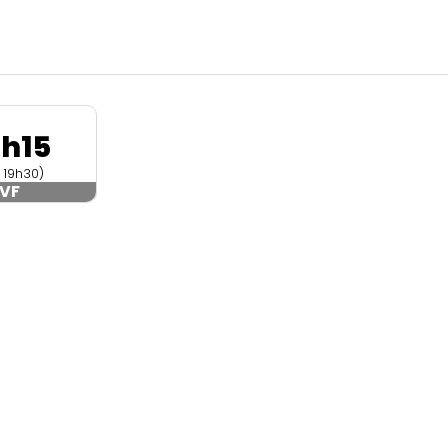
8h15
n 19h30)
VF