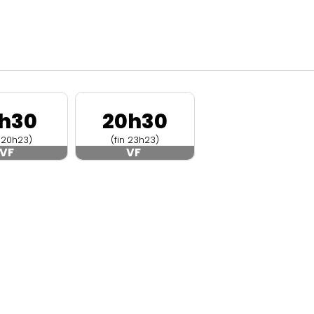
7h30
20h30
n 20h23)
(fin 23h23)
VF
VF