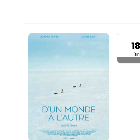
1
(fi