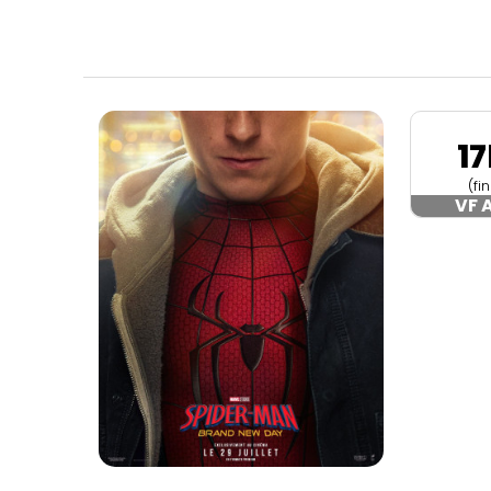
1
(fi
VF