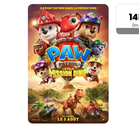
1
(fi