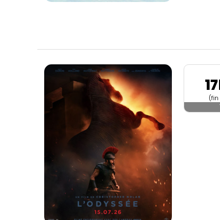
1
(fi