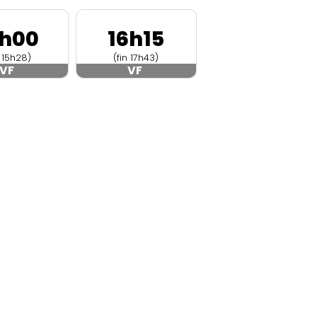
4h00
16h15
n 15h28)
(fin 17h43)
VF
VF