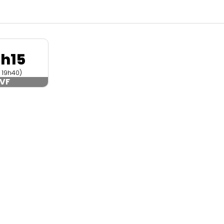
8h15
n 19h40)
VF