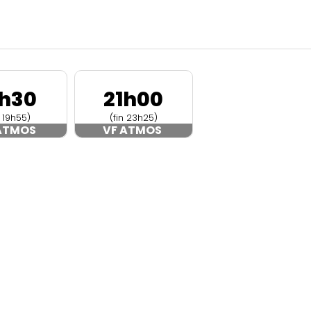
7h30
21h00
n 19h55)
(fin 23h25)
 ATMOS
VF ATMOS