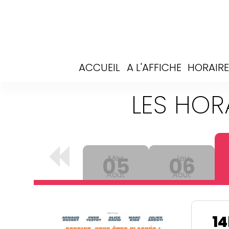
ACCUEIL
A L'AFFICHE
HORAIRE
LES HOR
05
Mer
06
Jeu
Aout
Aout
1