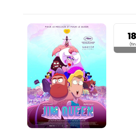
1
(fi