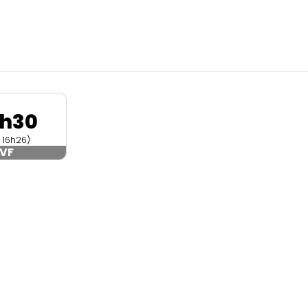
4h30
n 16h26)
VF