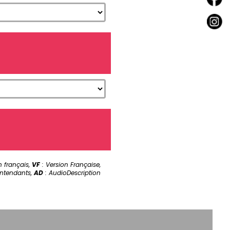
n français,
VF
: Version Française,
ntendants,
AD
: AudioDescription