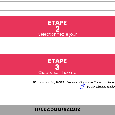
ETAPE
2
Sélectionnez le jour
ETAPE
3
Cliquez sur l'horaire
3D
: format 3D,
VOST
: Version Originale Sous-Titrée e
: Sous-Titrage male
LIENS COMMERCIAUX