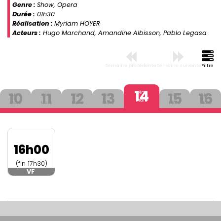
Genre :
Show, Opera
Durée :
01h30
Réalisation :
Myriam HOYER
Acteurs :
Hugo Marchand, Amandine Albisson, Pablo Legasa
Semaine précédente
Semaine suivante
Filtre
14
10
11
12
13
15
16
Dim
Mer
Jeu
Ven
Sam
Lun
Mar
Mars
Mars
Mars
Mars
Mars
Mars
Mars
16h00
(fin 17h30)
VF