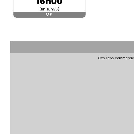
16h00
(fin 18h35)
VF
Ces liens commerciau