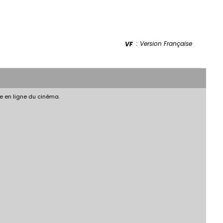
: Version Française
VF
e en ligne du cinéma.