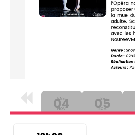
l’Opéra n
proposer 
la mue du
adulte. S
reconstit
avec les 
Noureev
M
Genre :
Sho
Durée :
02h
Réalisation 
Acteurs :
Pau
04
Mer
05
Jeu
Nov.
Nov.