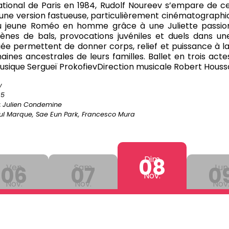
ational de Paris en 1984, Rudolf Noureev s’empare de cet
une version fastueuse, particulièrement cinématographi
 jeune Roméo en homme grâce à une Juliette passion
cènes de bals, provocations juvéniles et duels dans u
uée permettent de donner corps, relief et puissance à 
haines ancestrales de leurs familles.
Ballet en trois acte
usique Sergueï Prokofiev
Direction musicale Robert Houss
w
35
:
Julien Condemine
l Marque, Sae Eun Park, Francesco Mura
08
Dim
06
Ven
07
Sam
0
Lun
Nov.
Nov.
Nov.
Nov