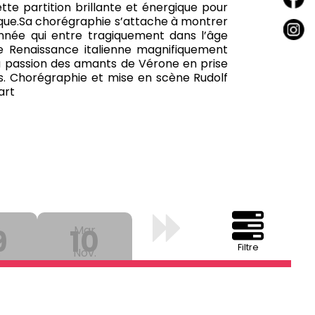
te partition brillante et énergique pour
que.
Sa chorégraphie s’attache à montrer
née qui entre tragiquement dans l’âge
ne Renaissance italienne magnifiquement
la passion des amants de Vérone en prise
s.
Chorégraphie et mise en scène Rudolf
art
9
10
Mar
Filtre
.
Nov.